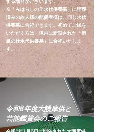
する場合がございます。
※「みはらしの丘永代供養墓」に埋葬
済みの故人様の配偶者様は、同じ永代
供養墓に合祀できます。
初めてご縁を
いただく方は、境内に新設された「清
風の杜永代供養墓」に合祀いたしま
す。
​令和8年度大護摩供と
芸能鑑賞会のご報告
令和8年1月3日に開催された大護摩供