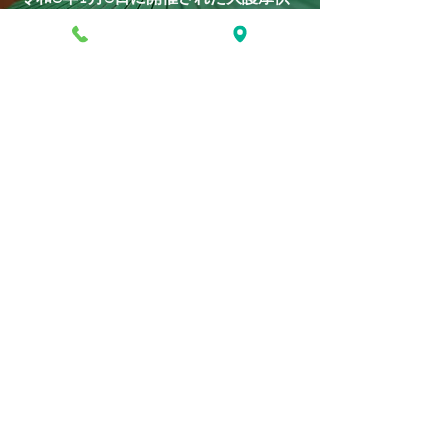
にて、檀信徒の皆様の家内安全を厳修
いたしました。山P氏による傘回しや
南京玉すだれパフォーマンスの講演で
は軽快なトークと見事な芸、バールー
ンのプレゼントもあり、盛況のうちに
終了しました。この度の開催にご協力
いただきましたことを、総代様、役員
様へ厚く御礼を申し上げます。​
永代供養と納骨堂のお寺 真言
宗智山派東円寺
〒３２１－３４２３
栃木県芳賀郡市貝町市塙１６８
８