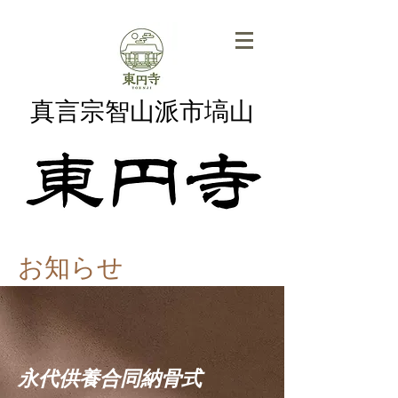
真言宗智山派市塙山
お知らせ
​永代供養合同納骨式