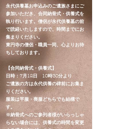
永代供養墓お申込みのご遺族さまにご
参加いただき、合同納骨式・供養式を
執り行います。僧侶が永代供養墓の前
で読経いたしますので、時間までにお
集まりください。
​東円寺の僧侶・職員一同、心よりお待
ちしております。
【合同納骨式・供養式】
日時：7月12日 10時30分より
ご遺族の方は永代供養の碑前にお集ま
りください。
服装は平服・喪服どちらでも結構で
す。
※納骨式へのご参列者様がいらっしゃ
らない場合には、供養式の時間を変更