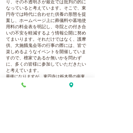
り、その不透明さが最近では批判の的に
なっていると考えています。そこで、東
円寺では時代に合わせた供養の形態を提
案し、ホームページ上に葬儀料や墓地使
用料の料金表を明記し、寺院との付き合
いの不安を軽減するよう情報公開に努め
てまいります。それだけではなく、護摩
供、大施餓鬼会等の行事の際には、皆で
楽しめるようなイベントを開催していま
すので、檀家であるか無いかを問わず
に、多くの皆様に参加していただきたい
と考えています。
最後になりますが、東円寺は栃木県の南東
部、市貝町にある寺院です。約700年前に創
建され、初代住職は尊海和上といいます。本
堂の天井には200年前に小板に描かれた天女
の姿が映し出されており、龍の彫刻と共に今
日に伝わっております。さらに、東円寺山門
は安土桃山時代のものとされ、長く深い歴史
があります。ぜひ多くの皆様にお参りしてい
ただけたらと思います。