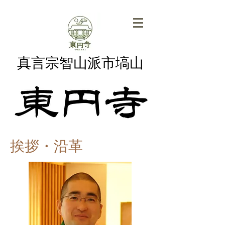
真言宗智山派市塙山
挨拶・沿革